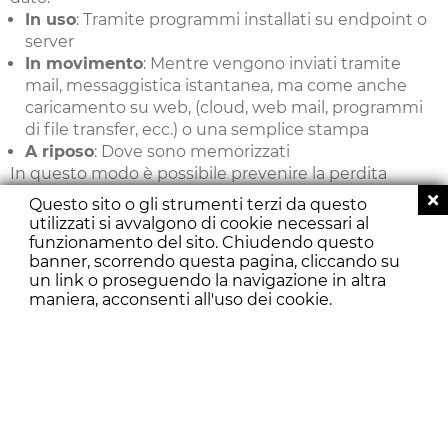
In uso
: Tramite programmi installati su endpoint o
server
In movimento
: Mentre vengono inviati tramite
mail, messaggistica istantanea, ma come anche
caricamento su web, (cloud, web mail, programmi
di file transfer, ecc.) o una semplice stampa
A riposo
: Dove sono memorizzati
In questo modo è possibile prevenire la perdita
accidentale o l’invio fraudolento di informazioni vitali
Questo sito o gli strumenti terzi da questo
per il benessere di un’azienda, oltre ad avere un
utilizzati si avvalgono di cookie necessari al
controllo costante di come i dati vengono utilizzati e
funzionamento del sito. Chiudendo questo
di dove si trovano.
banner, scorrendo questa pagina, cliccando su
un link o proseguendo la navigazione in altra
maniera, acconsenti all'uso dei cookie.
Il prodotto scelto da
Tormalina per la protezione
dei tuoi dati è il DPL di
Safetica.